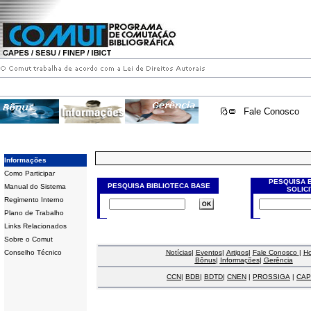
Fale Conosco
Informações
Como Participar
PESQUISA 
PESQUISA BIBLIOTECA BASE
Manual do Sistema
SOLIC
Regimento Interno
Plano de Trabalho
Links Relacionados
Sobre o Comut
Conselho Técnico
Notícias
|
Eventos
|
Artigos
|
Fale Conosco
|
H
Bônus
|
Informações
|
Gerência
CCN
|
BDB
|
BDTD
|
CNEN
|
PROSSIGA
|
CAP