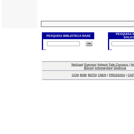
PESQUISA 
PESQUISA BIBLIOTECA BASE
SOLIC
Notícias
|
Eventos
|
Artigos
|
Fale Conosco
|
H
Bônus
|
Informações
|
Gerência
CCN
|
BDB
|
BDTD
|
CNEN
|
PROSSIGA
|
CAP