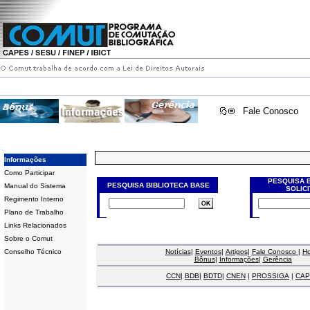
Fale Conosco
Informações
Como Participar
PESQUISA 
PESQUISA BIBLIOTECA BASE
Manual do Sistema
SOLIC
Regimento Interno
Plano de Trabalho
Links Relacionados
Sobre o Comut
Conselho Técnico
Notícias
|
Eventos
|
Artigos
|
Fale Conosco
|
H
Bônus
|
Informações
|
Gerência
CCN
|
BDB
|
BDTD
|
CNEN
|
PROSSIGA
|
CAP