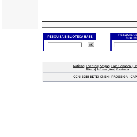
PESQUISA 
PESQUISA BIBLIOTECA BASE
SOLIC
Notícias
|
Eventos
|
Artigos
|
Fale Conosco
|
H
Bônus
|
Informações
|
Gerência
CCN
|
BDB
|
BDTD
|
CNEN
|
PROSSIGA
|
CAP