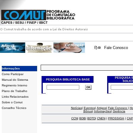
Fale Conosco
Informações
Como Participar
PESQUISA 
PESQUISA BIBLIOTECA BASE
Manual do Sistema
SOLIC
Regimento Interno
Plano de Trabalho
Links Relacionados
Sobre o Comut
Conselho Técnico
Notícias
|
Eventos
|
Artigos
|
Fale Conosco
|
H
Bônus
|
Informações
|
Gerência
CCN
|
BDB
|
BDTD
|
CNEN
|
PROSSIGA
|
CAP