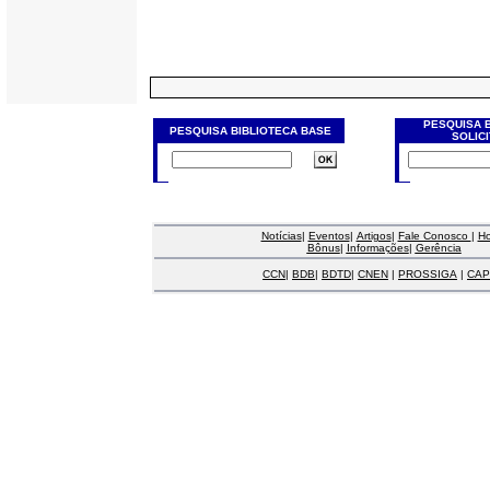
PESQUISA 
PESQUISA BIBLIOTECA BASE
SOLIC
Notícias
|
Eventos
|
Artigos
|
Fale Conosco
|
H
Bônus
|
Informações
|
Gerência
CCN
|
BDB
|
BDTD
|
CNEN
|
PROSSIGA
|
CAP