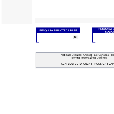
PESQUISA 
PESQUISA BIBLIOTECA BASE
SOLIC
Notícias
|
Eventos
|
Artigos
|
Fale Conosco
|
H
Bônus
|
Informações
|
Gerência
CCN
|
BDB
|
BDTD
|
CNEN
|
PROSSIGA
|
CAP