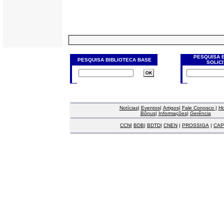
PESQUISA 
PESQUISA BIBLIOTECA BASE
SOLIC
Notícias
|
Eventos
|
Artigos
|
Fale Conosco
|
H
Bônus
|
Informações
|
Gerência
CCN
|
BDB
|
BDTD
|
CNEN
|
PROSSIGA
|
CAP