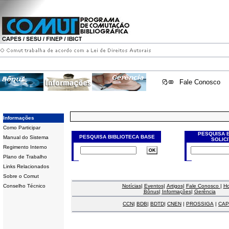
Fale Conosco
Informações
Como Participar
PESQUISA 
PESQUISA BIBLIOTECA BASE
Manual do Sistema
SOLIC
Regimento Interno
Plano de Trabalho
Links Relacionados
Sobre o Comut
Conselho Técnico
Notícias
|
Eventos
|
Artigos
|
Fale Conosco
|
H
Bônus
|
Informações
|
Gerência
CCN
|
BDB
|
BDTD
|
CNEN
|
PROSSIGA
|
CAP