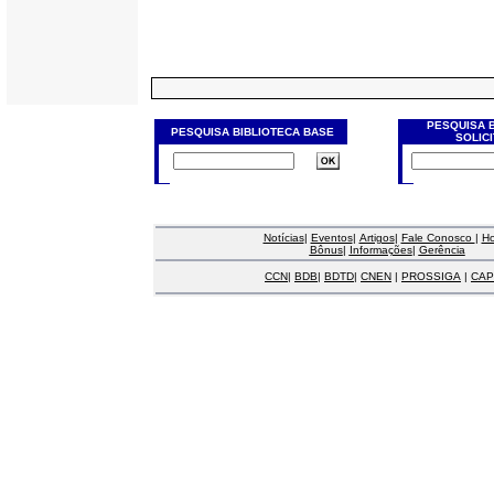
PESQUISA 
PESQUISA BIBLIOTECA BASE
SOLIC
Notícias
|
Eventos
|
Artigos
|
Fale Conosco
|
H
Bônus
|
Informações
|
Gerência
CCN
|
BDB
|
BDTD
|
CNEN
|
PROSSIGA
|
CAP