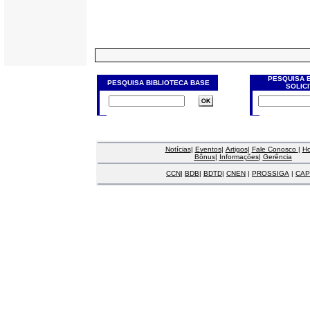
PESQUISA 
PESQUISA BIBLIOTECA BASE
SOLIC
Notícias
|
Eventos
|
Artigos
|
Fale Conosco
|
H
Bônus
|
Informações
|
Gerência
CCN
|
BDB
|
BDTD
|
CNEN
|
PROSSIGA
|
CAP