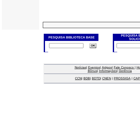
PESQUISA 
PESQUISA BIBLIOTECA BASE
SOLIC
Notícias
|
Eventos
|
Artigos
|
Fale Conosco
|
H
Bônus
|
Informações
|
Gerência
CCN
|
BDB
|
BDTD
|
CNEN
|
PROSSIGA
|
CAP