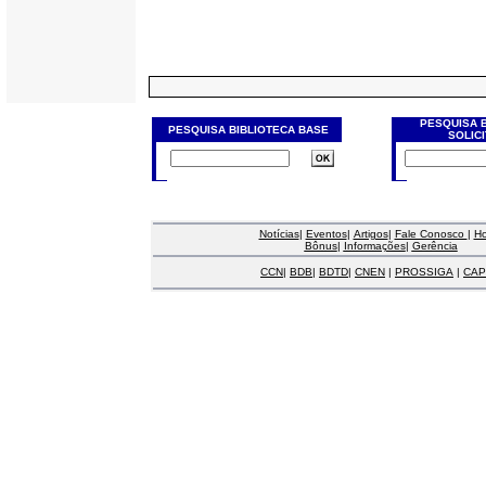
PESQUISA 
PESQUISA BIBLIOTECA BASE
SOLIC
Notícias
|
Eventos
|
Artigos
|
Fale Conosco
|
H
Bônus
|
Informações
|
Gerência
CCN
|
BDB
|
BDTD
|
CNEN
|
PROSSIGA
|
CAP