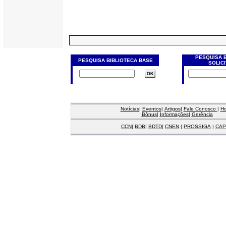
PESQUISA 
PESQUISA BIBLIOTECA BASE
SOLIC
Notícias
|
Eventos
|
Artigos
|
Fale Conosco
|
H
Bônus
|
Informações
|
Gerência
CCN
|
BDB
|
BDTD
|
CNEN
|
PROSSIGA
|
CAP