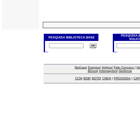
PESQUISA 
PESQUISA BIBLIOTECA BASE
SOLIC
Notícias
|
Eventos
|
Artigos
|
Fale Conosco
|
H
Bônus
|
Informações
|
Gerência
CCN
|
BDB
|
BDTD
|
CNEN
|
PROSSIGA
|
CAP