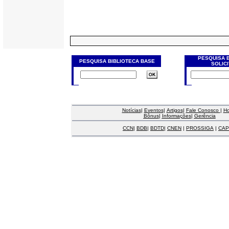
PESQUISA 
PESQUISA BIBLIOTECA BASE
SOLIC
Notícias
|
Eventos
|
Artigos
|
Fale Conosco
|
H
Bônus
|
Informações
|
Gerência
CCN
|
BDB
|
BDTD
|
CNEN
|
PROSSIGA
|
CAP