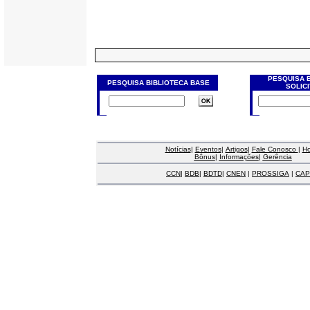
PESQUISA 
PESQUISA BIBLIOTECA BASE
SOLIC
Notícias
|
Eventos
|
Artigos
|
Fale Conosco
|
H
Bônus
|
Informações
|
Gerência
CCN
|
BDB
|
BDTD
|
CNEN
|
PROSSIGA
|
CAP