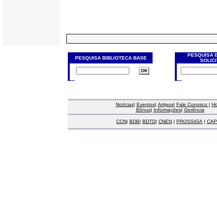
PESQUISA 
PESQUISA BIBLIOTECA BASE
SOLIC
Notícias
|
Eventos
|
Artigos
|
Fale Conosco
|
H
Bônus
|
Informações
|
Gerência
CCN
|
BDB
|
BDTD
|
CNEN
|
PROSSIGA
|
CAP