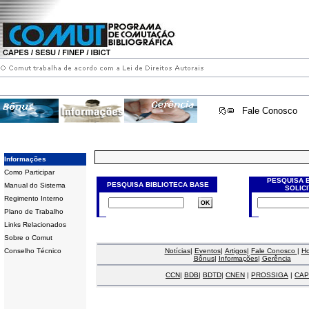
Fale Conosco
Informações
Como Participar
PESQUISA 
PESQUISA BIBLIOTECA BASE
Manual do Sistema
SOLIC
Regimento Interno
Plano de Trabalho
Links Relacionados
Sobre o Comut
Conselho Técnico
Notícias
|
Eventos
|
Artigos
|
Fale Conosco
|
H
Bônus
|
Informações
|
Gerência
CCN
|
BDB
|
BDTD
|
CNEN
|
PROSSIGA
|
CAP