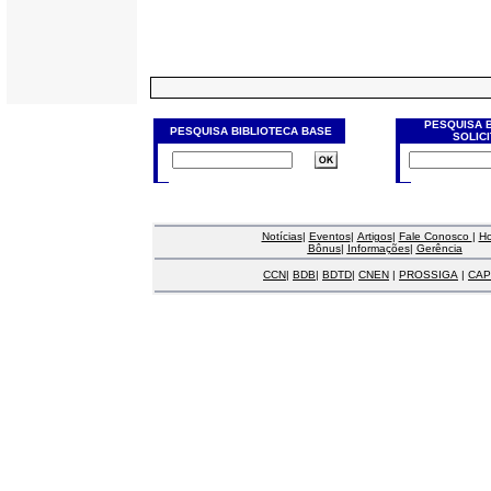
PESQUISA 
PESQUISA BIBLIOTECA BASE
SOLIC
Notícias
|
Eventos
|
Artigos
|
Fale Conosco
|
H
Bônus
|
Informações
|
Gerência
CCN
|
BDB
|
BDTD
|
CNEN
|
PROSSIGA
|
CAP