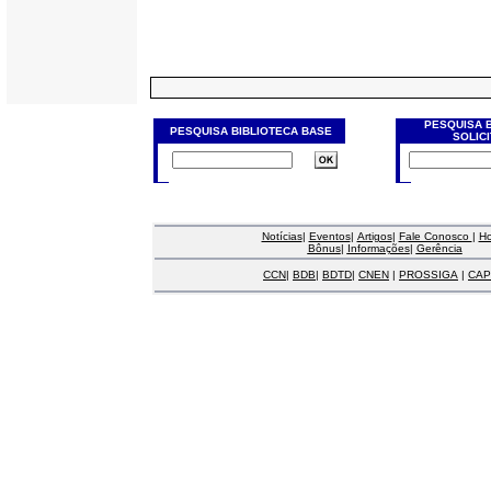
PESQUISA 
PESQUISA BIBLIOTECA BASE
SOLIC
Notícias
|
Eventos
|
Artigos
|
Fale Conosco
|
H
Bônus
|
Informações
|
Gerência
CCN
|
BDB
|
BDTD
|
CNEN
|
PROSSIGA
|
CAP