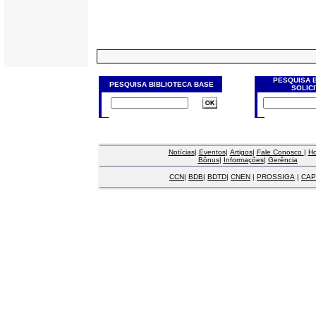
PESQUISA 
PESQUISA BIBLIOTECA BASE
SOLIC
Notícias
|
Eventos
|
Artigos
|
Fale Conosco
|
H
Bônus
|
Informações
|
Gerência
CCN
|
BDB
|
BDTD
|
CNEN
|
PROSSIGA
|
CAP