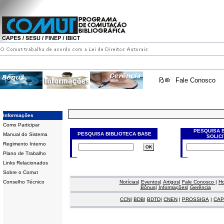
Fale Conosco
Informações
Como Participar
PESQUISA 
PESQUISA BIBLIOTECA BASE
Manual do Sistema
SOLIC
Regimento Interno
Plano de Trabalho
Links Relacionados
Sobre o Comut
Conselho Técnico
Notícias
|
Eventos
|
Artigos
|
Fale Conosco
|
H
Bônus
|
Informações
|
Gerência
CCN
|
BDB
|
BDTD
|
CNEN
|
PROSSIGA
|
CAP