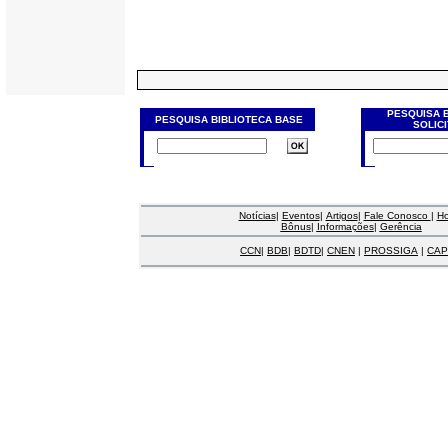
PESQUISA 
PESQUISA BIBLIOTECA BASE
SOLIC
Notícias
|
Eventos
|
Artigos
|
Fale Conosco
|
H
Bônus
|
Informações
|
Gerência
CCN
|
BDB
|
BDTD
|
CNEN
|
PROSSIGA
|
CAP