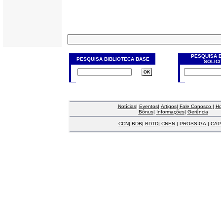
PESQUISA 
PESQUISA BIBLIOTECA BASE
SOLIC
Notícias
|
Eventos
|
Artigos
|
Fale Conosco
|
H
Bônus
|
Informações
|
Gerência
CCN
|
BDB
|
BDTD
|
CNEN
|
PROSSIGA
|
CAP