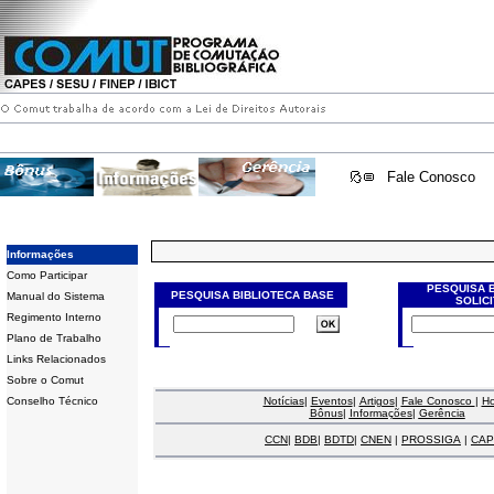
Fale Conosco
Informações
Como Participar
PESQUISA 
PESQUISA BIBLIOTECA BASE
Manual do Sistema
SOLIC
Regimento Interno
Plano de Trabalho
Links Relacionados
Sobre o Comut
Conselho Técnico
Notícias
|
Eventos
|
Artigos
|
Fale Conosco
|
H
Bônus
|
Informações
|
Gerência
CCN
|
BDB
|
BDTD
|
CNEN
|
PROSSIGA
|
CAP