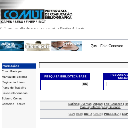
Fale Conosco
Informações
Como Participar
PESQUISA 
PESQUISA BIBLIOTECA BASE
Manual do Sistema
SOLIC
Regimento Interno
Plano de Trabalho
Links Relacionados
Sobre o Comut
Conselho Técnico
Notícias
|
Eventos
|
Artigos
|
Fale Conosco
|
H
Bônus
|
Informações
|
Gerência
CCN
|
BDB
|
BDTD
|
CNEN
|
PROSSIGA
|
CAP