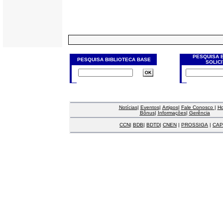
PESQUISA 
PESQUISA BIBLIOTECA BASE
SOLIC
Notícias
|
Eventos
|
Artigos
|
Fale Conosco
|
H
Bônus
|
Informações
|
Gerência
CCN
|
BDB
|
BDTD
|
CNEN
|
PROSSIGA
|
CAP