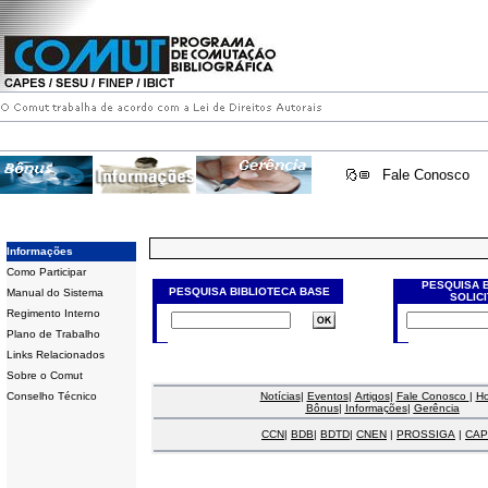
Fale Conosco
Informações
Como Participar
PESQUISA 
PESQUISA BIBLIOTECA BASE
Manual do Sistema
SOLIC
Regimento Interno
Plano de Trabalho
Links Relacionados
Sobre o Comut
Conselho Técnico
Notícias
|
Eventos
|
Artigos
|
Fale Conosco
|
H
Bônus
|
Informações
|
Gerência
CCN
|
BDB
|
BDTD
|
CNEN
|
PROSSIGA
|
CAP