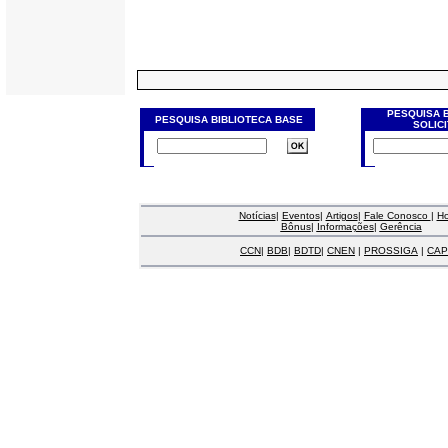
PESQUISA 
PESQUISA BIBLIOTECA BASE
SOLIC
Notícias
|
Eventos
|
Artigos
|
Fale Conosco
|
H
Bônus
|
Informações
|
Gerência
CCN
|
BDB
|
BDTD
|
CNEN
|
PROSSIGA
|
CAP