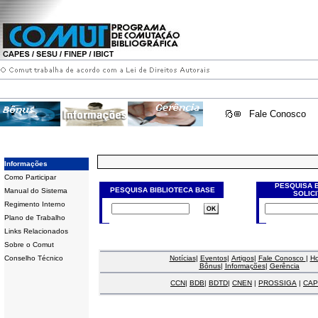
Fale Conosco
Informações
Como Participar
PESQUISA 
PESQUISA BIBLIOTECA BASE
Manual do Sistema
SOLIC
Regimento Interno
Plano de Trabalho
Links Relacionados
Sobre o Comut
Conselho Técnico
Notícias
|
Eventos
|
Artigos
|
Fale Conosco
|
H
Bônus
|
Informações
|
Gerência
CCN
|
BDB
|
BDTD
|
CNEN
|
PROSSIGA
|
CAP