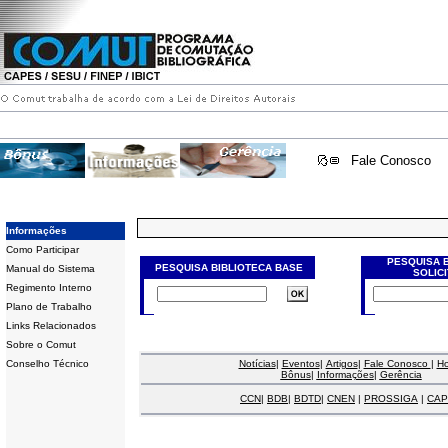
Fale Conosco
Informações
Como Participar
PESQUISA 
PESQUISA BIBLIOTECA BASE
Manual do Sistema
SOLIC
Regimento Interno
Plano de Trabalho
Links Relacionados
Sobre o Comut
Conselho Técnico
Notícias
|
Eventos
|
Artigos
|
Fale Conosco
|
H
Bônus
|
Informações
|
Gerência
CCN
|
BDB
|
BDTD
|
CNEN
|
PROSSIGA
|
CAP