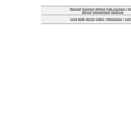
Notícias
|
Eventos
|
Artigos
|
Fale Conosco
|
H
Bônus
|
Informações
|
Gerência
CCN
|
BDB
|
BDTD
|
CNEN
|
PROSSIGA
|
CAP