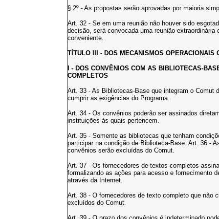
§ 2º - As propostas serão aprovadas por maioria simp
Art. 32 - Se em uma reunião não houver sido esgota
decisão, será convocada uma reunião extraordinária 
conveniente.
TÍTULO III - DOS MECANISMOS OPERACIONAIS 
I - DOS CONVÊNIOS COM AS BIBLIOTECAS-BA
COMPLETOS
Art. 33 - As Bibliotecas-Base que integram o Comut
cumprir as exigências do Programa.
Art. 34 - Os convênios poderão ser assinados diret
instituições às quais pertencem.
Art. 35 - Somente as bibliotecas que tenham condiçõ
participar na condição de Biblioteca-Base. Art. 36 -
convênios serão excluídas do Comut.
Art. 37 - Os fornecedores de textos completos assi
formalizando as ações para acesso e fornecimento 
através da Internet.
Art. 38 - O fornecedores de texto completo que não
excluídos do Comut.
Art. 39 - O prazo dos convênios é indeterminado pod