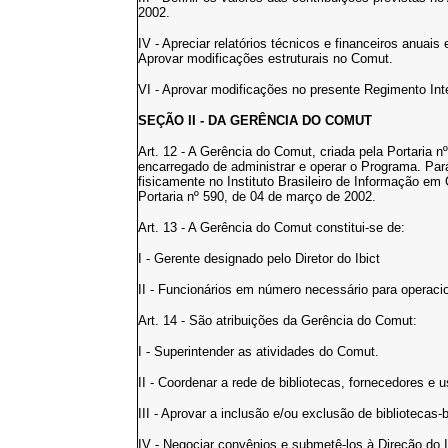
2002.
IV - Apreciar relatórios técnicos e financeiros anua
Aprovar modificações estruturais no Comut.
VI - Aprovar modificações no presente Regimento Int
SEÇÃO II - DA GERÊNCIA DO COMUT
Art. 12 - A Gerência do Comut, criada pela Portaria 
encarregado de administrar e operar o Programa. Pará
fisicamente no Instituto Brasileiro de Informação em 
Portaria nº 590, de 04 de março de 2002.
Art. 13 - A Gerência do Comut constitui-se de:
I - Gerente designado pelo Diretor do Ibict
II - Funcionários em número necessário para operaci
Art. 14 - São atribuições da Gerência do Comut:
I - Superintender as atividades do Comut.
II - Coordenar a rede de bibliotecas, fornecedores e 
III - Aprovar a inclusão e/ou exclusão de bibliotecas
IV - Negociar convênios e submetê-los à Direção do I