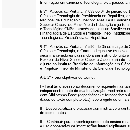
Informação em Ciência e Tecnologia-Ibict, passou a 
§ 3º - Através da Portaria nº 033 de 04 de janeiro de
Ciência e Tecnologia da Presidência da República, o 
Nacional de Educação Superior-Senesu e à Coordena
Superior-Capes, do Ministério da Educação e junto a
e Tecnológico-CNPq, através do Instituto Brasileiro 
Financiadora de Estudos e Projetos-Finep, instituiçõ
Tecnologia da Presidência da República.
§ 4º - Através da Portaria nº 590, de 05 de março de
Ciência e Tecnologia, o Comut adequou-se às novas e
seus mantenedores passando a ser instituído junto
Pessoal de Nível Superior-Capes e à secretaria de 
e junto ao Instituto Brasileiro de Informação em Ciên
e Projetos-Finep, do Ministério da Ciência e Tecnolog
Art. 2º - São objetivos do Comut
I - Facilitar o acesso ao documento requerido nas ta
independentemente de sua localização, mediante a c
com Bibliotecas-Base (depositárias) e fornecedores de
dados de texto completo etc.), sob a égide de um sis
II - Desburocratizar o processo administrativo e con
de documentos.
III - Contribuir para o aperfeiçoamento do ensino e d
e uso cooperativo de informações interdisciplinares 