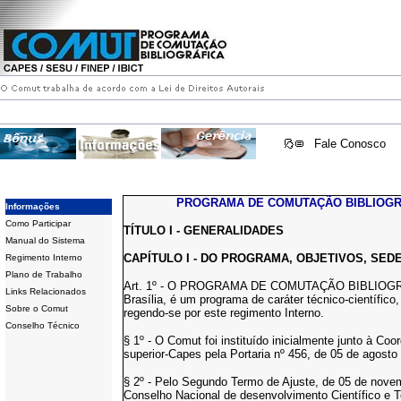
Fale Conosco
PROGRAMA DE COMUTAÇÃO BIBLIOGR
Informações
Como Participar
TÍTULO I - GENERALIDADES
Manual do Sistema
CAPÍTULO I - DO PROGRAMA, OBJETIVOS, SED
Regimento Interno
Plano de Trabalho
Art. 1º - O PROGRAMA DE COMUTAÇÃO BIBLIOGRÁF
Links Relacionados
Brasília, é um programa de caráter técnico-científico
Sobre o Comut
regendo-se por este regimento Interno.
Conselho Técnico
§ 1º - O Comut foi instituído inicialmente junto à C
superior-Capes pela Portaria nº 456, de 05 de agosto
§ 2º - Pelo Segundo Termo de Ajuste, de 05 de nov
Conselho Nacional de desenvolvimento Científico e Tec