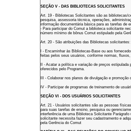
SEÇÃO V - DAS BIBLIOTECAS SOLICITANTES
Art. 19 - Bibliotecas Solicitantes são as bibliotecas
pesquisa, assessoria técnica, operações, administraç
informação documentária básica para as tarefas de e
- Para participar do Comut a biblioteca solicitante n
número mínimo de bônus Comut estipulado pela Ger
Art. 20 - São atribuições das Bibliotecas solicitantes:
I - Encaminhar às Bibliotecas-Base ou aos fornecedor
feitas pelos seus usuários, conforme normas, fluxos
II - Acatar a política e variação de preços estipulad
oferecidos pelo Programa.
III - Colaborar nos planos de divulgação e promoção
IV - Participar de programas de treinamento de usuá
SEÇÃO VI - DOS USUÁRIOS SOLICITANTES
Art. 21 - Usuários solicitantes são as pessoas físi
para suas tarefas de ensino, pesquisa ou gerencia
interferência de uma Biblioteca Solicitante Parágrafo 
solicitante necessita fazer seu cadastramento e adq
pela Gerência do Comut