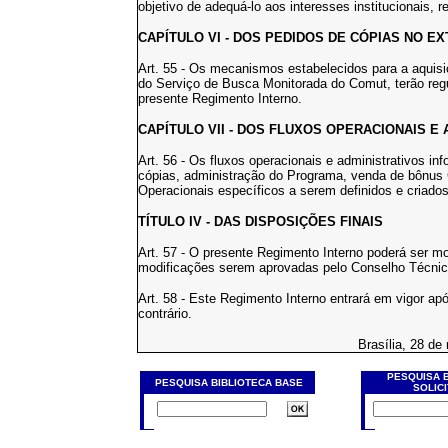
objetivo de adequá-lo aos interesses institucionais, re
CAPÍTULO VI - DOS PEDIDOS DE CÓPIAS NO E
Art. 55 - Os mecanismos estabelecidos para a aquisi
do Serviço de Busca Monitorada do Comut, terão re
presente Regimento Interno.
CAPÍTULO VII - DOS FLUXOS OPERACIONAIS E
Art. 56 - Os fluxos operacionais e administrativos i
cópias, administração do Programa, venda de bônus 
Operacionais específicos a serem definidos e criado
TÍTULO IV - DAS DISPOSIÇÕES FINAIS
Art. 57 - O presente Regimento Interno poderá ser m
modificações serem aprovadas pelo Conselho Técnic
Art. 58 - Este Regimento Interno entrará em vigor ap
contrário.
Brasília, 28 de
PESQUISA 
PESQUISA BIBLIOTECA BASE
SOLIC