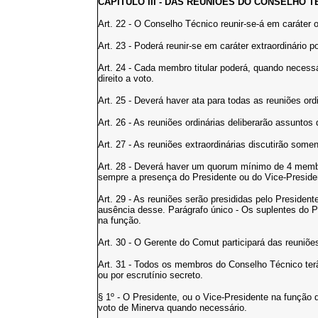
CAPÍTULO III - DAS REUNIÕES DO CONSELHO T
Art. 22 - O Conselho Técnico reunir-se-á em caráter 
Art. 23 - Poderá reunir-se em caráter extraordinári
Art. 24 - Cada membro titular poderá, quando necessár
direito a voto.
Art. 25 - Deverá haver ata para todas as reuniões ordi
Art. 26 - As reuniões ordinárias deliberarão assuntos
Art. 27 - As reuniões extraordinárias discutirão som
Art. 28 - Deverá haver um quorum mínimo de 4 memb
sempre a presença do Presidente ou do Vice-Preside
Art. 29 - As reuniões serão presididas pelo Presiden
ausência desse. Parágrafo único - Os suplentes do P
na função.
Art. 30 - O Gerente do Comut participará das reuniões
Art. 31 - Todos os membros do Conselho Técnico terão
ou por escrutínio secreto.
§ 1º - O Presidente, ou o Vice-Presidente na função d
voto de Minerva quando necessário.