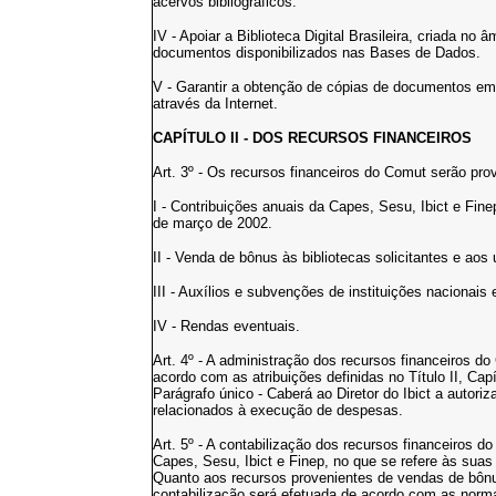
acervos bibliográficos.
IV - Apoiar a Biblioteca Digital Brasileira, criada no 
documentos disponibilizados nas Bases de Dados.
V - Garantir a obtenção de cópias de documentos em
através da Internet.
CAPÍTULO II - DOS RECURSOS FINANCEIROS
Art. 3º - Os recursos financeiros do Comut serão pro
I - Contribuições anuais da Capes, Sesu, Ibict e Fine
de março de 2002.
II - Venda de bônus às bibliotecas solicitantes e aos 
III - Auxílios e subvenções de instituições nacionais 
IV - Rendas eventuais.
Art. 4º - A administração dos recursos financeiros d
acordo com as atribuições definidas no Título II, Capí
Parágrafo único - Caberá ao Diretor do Ibict a autor
relacionados à execução de despesas.
Art. 5º - A contabilização dos recursos financeiros 
Capes, Sesu, Ibict e Finep, no que se refere às sua
Quanto aos recursos provenientes de vendas de bônu
contabilização será efetuada de acordo com as norm