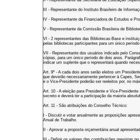
III - Representante do Instituto Brasileiro de Informa
IV - Representante da Financiadora de Estudos e Proj
V - Representante da Comissão Brasileira de Bibliot
VI - 2 representantes das Bibliotecas-Base e institui
pelas bibliotecas participantes para um único período
VII - Representante dos usuários indicado pelo Conse
cópias, para um único período de dois anos. Parágra
indicar um suplente que o representará quando neces
Art. 9º - A cada dois anos serão eleitos um Presiden
que deverão necessariamente pertencer à Capes, Sesu
e o Vice-Presidente poderão ser reeleitos por, no m
Art. 10 - A eleição para Presidente e Vice-Presidente
secreto e deverá ter a participação da maioria abso
Art. 11 - São atribuições do Conselho Técnico:
I - Discutir e votar anualmente as proposições apre
Anual de Trabalho.
II - Aprovar a proposta orçamentária anual apresent
III - Definir os valores das contribuições previstas n