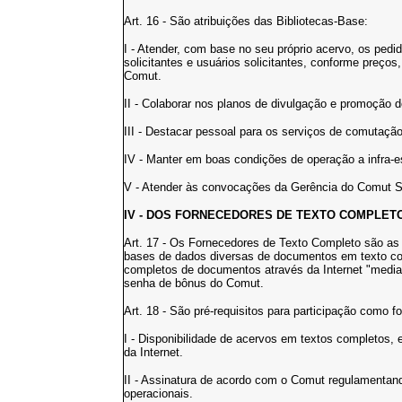
Art. 16 - São atribuições das Bibliotecas-Base:
I - Atender, com base no seu próprio acervo, os pedi
solicitantes e usuários solicitantes, conforme preços
Comut.
II - Colaborar nos planos de divulgação e promoção 
III - Destacar pessoal para os serviços de comutação 
IV - Manter em boas condições de operação a infra-
V - Atender às convocações da Gerência do Comut
IV - DOS FORNECEDORES DE TEXTO COMPLET
Art. 17 - Os Fornecedores de Texto Completo são as ed
bases de dados diversas de documentos em texto com
completos de documentos através da Internet "medi
senha de bônus do Comut.
Art. 18 - São pré-requisitos para participação como 
I - Disponibilidade de acervos em textos completos
da Internet.
II - Assinatura de acordo com o Comut regulamentan
operacionais.