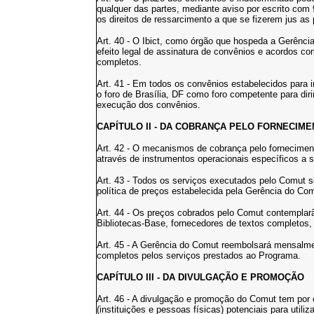
qualquer das partes, mediante aviso por escrito com
os direitos de ressarcimento a que se fizerem jus as 
Art. 40 - O Ibict, como órgão que hospeda a Gerência
efeito legal de assinatura de convênios e acordos co
completos.
Art. 41 - Em todos os convênios estabelecidos para
o foro de Brasília, DF como foro competente para dir
execução dos convênios.
CAPÍTULO II - DA COBRANÇA PELO FORNECIME
Art. 42 - O mecanismos de cobrança pelo fornecime
através de instrumentos operacionais específicos a 
Art. 43 - Todos os serviços executados pelo Comut 
política de preços estabelecida pela Gerência do Com
Art. 44 - Os preços cobrados pelo Comut contemplar
Bibliotecas-Base, fornecedores de textos completos, 
Art. 45 - A Gerência do Comut reembolsará mensalme
completos pelos serviços prestados ao Programa.
CAPÍTULO III - DA DIVULGAÇÃO E PROMOÇÃO
Art. 46 - A divulgação e promoção do Comut tem por ob
(instituições e pessoas físicas) potenciais para utili