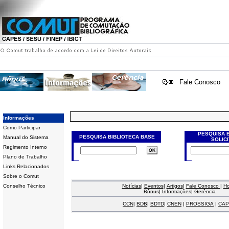
Fale Conosco
Informações
Como Participar
PESQUISA 
PESQUISA BIBLIOTECA BASE
Manual do Sistema
SOLIC
Regimento Interno
Plano de Trabalho
Links Relacionados
Sobre o Comut
Conselho Técnico
Notícias
|
Eventos
|
Artigos
|
Fale Conosco
|
H
Bônus
|
Informações
|
Gerência
CCN
|
BDB
|
BDTD
|
CNEN
|
PROSSIGA
|
CAP