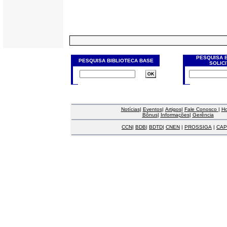
PESQUISA 
PESQUISA BIBLIOTECA BASE
SOLIC
Notícias
|
Eventos
|
Artigos
|
Fale Conosco
|
H
Bônus
|
Informações
|
Gerência
CCN
|
BDB
|
BDTD
|
CNEN
|
PROSSIGA
|
CAP