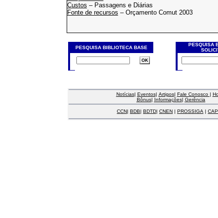
Custos
– Passagens e Diárias
Fonte de recursos
– Orçamento Comut 2003
PESQUISA 
PESQUISA BIBLIOTECA BASE
SOLIC
Notícias
|
Eventos
|
Artigos
|
Fale Conosco
|
H
Bônus
|
Informações
|
Gerência
CCN
|
BDB
|
BDTD
|
CNEN
|
PROSSIGA
|
CAP