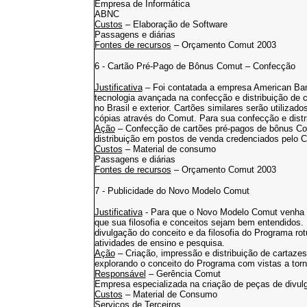
Empresa de Informática
ABNC
Custos
– Elaboração de Software
Passagens e diárias
Fontes de recursos
– Orçamento Comut 2003
6 - Cartão Pré-Pago de Bônus Comut – Confecção
Justificativa
– Foi contatada a empresa American 
tecnologia avançada na confecção e distribuição de c
no Brasil e exterior. Cartões similares serão utiliz
cópias através do Comut. Para sua confecção e distr
Ação
– Confecção de cartões pré-pagos de bônus Co
distribuição em postos de venda credenciados pelo 
Custos
– Material de consumo
Passagens e diárias
Fontes de recursos
– Orçamento Comut 2003
7 - Publicidade do Novo Modelo Comut
Justificativa
- Para que o Novo Modelo Comut venha a
que sua filosofia e conceitos sejam bem entendidos. U
divulgação do conceito e da filosofia do Programa ro
atividades de ensino e pesquisa.
Ação
– Criação, impressão e distribuição de cartazes
explorando o conceito do Programa com vistas a torn
Responsável
– Gerência Comut
Empresa especializada na criação de peças de divul
Custos
– Material de Consumo
Serviços de Terceiros