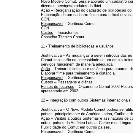
Novo Modelo Comut. Será elaborado um cadastro cont
diversos serviços/produtos do Ibict.
Ação
– Reorganização do cadastro de bibliotecas do
Elaboração de um cadastro único para o Ibict envolve
CCN.
Responsável
– Gerência Comut
CCN
Custos
– Inexistentes
Conselho Técnico Comut
11 - Treinamento de bibliotecas e usuários
Justificativa
– As mudanças a serem introduzidas no
Comut implicarão na necessidade de um amplo treinam
serviços funcionem de maneira adequada.
Ação
– Treinar bibliotecas e usuários para atuarem
Elaborar filme para treinamento à distância.
Responsável
– Gerência Comut
Custos
– Passagens e diárias
Fontes de recursos
– Orçamento Comut 2002 Recursos
apresentado em 2002.
12 – Integração com outros Sistemas internacionais
Justificativa
– O Novo Modelo Comut poderá ser utili
países, principalmente da América Latina, Caribe e 
Ação
– Visitas a outros Sistemas e assinaturas de co
outros países da América Latina, Caribe e de Língua
Publicidade do Comut em outros países.
Responsável
– Gerência Comut