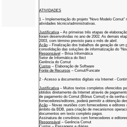
ATIVIDADES
1 – Implementação do projeto “Novo Modelo Comut” re
atividades técnico/administrativas.
Justificativa
– As primeiras três etapas de elaboração
foram desenvolvidas no ano de 2002. As demais etapa
2003, com término previsto para o mês de abril.
Ação
– Finalização dos trabalhos de geração de um pr
consolidação das soluções de informatização do “N
Responsável
– Brisa Informática
Setor de Informática do Ibict
Gerência do Comut
Custos
– Elaboração de Software
Fonte de Recursos
– Comut/Funcate
2 - Acesso a documentos digitais via Internet - Cont
Justificativa
– Muitos textos completos oferecidos por
obtidos diretamente da Internet através de pagamen
de pagamento do Comut (Bônus Comut) e da senha 
fornecedores/editores, poderá permitir a obtenção de
Ação
– Novas reuniões com fornecedores e editores n
âmbito da BDB, para criação de mecanismos operacio
documentos em texto completo pagos.
Assinatura de convênios com fornecedores e editores
Responsável
– Gerência Comut
Custos
– Passagens e diárias