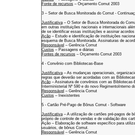
Fonte de recursos
– Orçamento Comut 2003
3 – Setor de Busca Monitorada do Comut - Continua
Justificativa
– O Setor de Busca Monitorada do Comut
em outras instituições nacionais e internacionais al
de se identificar essas instituições e assinar acor
Ação
– Estudo e identificação de instituições naciona
esquema de Busca Monitorada. Assinaturas de acordo
Responsável
– Gerência Comut
Custos
– Passagens e diárias
Fontes de recursos
– Orçamento Comut 2003
4 - Convênio com Bibliotecas-Base
Justificativa
– As mudanças operacionais, organizacio
regras que deverão ser acordadas com as Bibliotecas
Ação
– Assinatura de convênios com as Bibliotecas-
Interministerial Nº 590 e do novo RegimentoInterno 
Responsável
– Gerência Comut
Custos
– Inexistentes
5 - Cartão Pré-Pago de Bônus Comut - Software
Justificativa
– A utilização de cartões pré-pagos de 
próprio de controle de vendas e de validação dos car
Ação – Elaboração de software específico para utiliz
usuários, de bônus Comut.
Responsável
– Gerência Comut