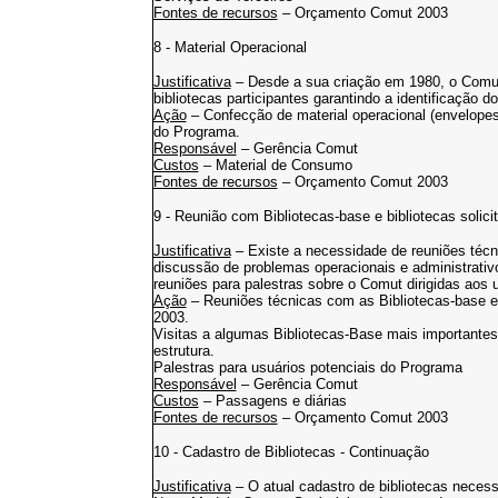
Fontes de recursos
– Orçamento Comut 2003
8 - Material Operacional
Justificativa
– Desde a sua criação em 1980, o Comut 
bibliotecas participantes garantindo a identificação d
Ação
– Confecção de material operacional (envelopes 
do Programa.
Responsável
– Gerência Comut
Custos
– Material de Consumo
Fontes de recursos
– Orçamento Comut 2003
9 - Reunião com Bibliotecas-base e bibliotecas solici
Justificativa
– Existe a necessidade de reuniões técn
discussão de problemas operacionais e administrativ
reuniões para palestras sobre o Comut dirigidas aos 
Ação
– Reuniões técnicas com as Bibliotecas-base e 
2003.
Visitas a algumas Bibliotecas-Base mais importantes 
estrutura.
Palestras para usuários potenciais do Programa
Responsável
– Gerência Comut
Custos
– Passagens e diárias
Fontes de recursos
– Orçamento Comut 2003
10 - Cadastro de Bibliotecas - Continuação
Justificativa
– O atual cadastro de bibliotecas necess