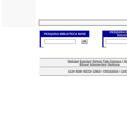
PESQUISA 
PESQUISA BIBLIOTECA BASE
SOLIC
Notícias
|
Eventos
|
Artigos
|
Fale Conosco
|
H
Bônus
|
Informações
|
Gerência
CCN
|
BDB
|
BDTD
|
CNEN
|
PROSSIGA
|
CAP