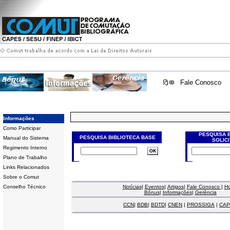
Fale Conosco
Informações
Como Participar
PESQUISA 
PESQUISA BIBLIOTECA BASE
Manual do Sistema
SOLIC
Regimento Interno
Plano de Trabalho
Links Relacionados
Sobre o Comut
Conselho Técnico
Notícias
|
Eventos
|
Artigos
|
Fale Conosco
|
H
Bônus
|
Informações
|
Gerência
CCN
|
BDB
|
BDTD
|
CNEN
|
PROSSIGA
|
CAP