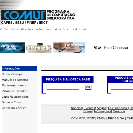
Fale Conosco
Informações
Como Participar
PESQUISA 
PESQUISA BIBLIOTECA BASE
Manual do Sistema
SOLIC
Regimento Interno
Plano de Trabalho
Links Relacionados
Sobre o Comut
Conselho Técnico
Notícias
|
Eventos
|
Artigos
|
Fale Conosco
|
H
Bônus
|
Informações
|
Gerência
CCN
|
BDB
|
BDTD
|
CNEN
|
PROSSIGA
|
CAP