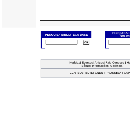
PESQUISA 
PESQUISA BIBLIOTECA BASE
SOLIC
Notícias
|
Eventos
|
Artigos
|
Fale Conosco
|
H
Bônus
|
Informações
|
Gerência
CCN
|
BDB
|
BDTD
|
CNEN
|
PROSSIGA
|
CAP