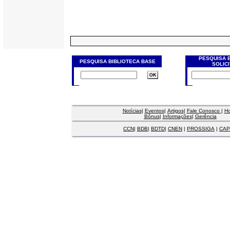
PESQUISA 
PESQUISA BIBLIOTECA BASE
SOLIC
Notícias
|
Eventos
|
Artigos
|
Fale Conosco
|
H
Bônus
|
Informações
|
Gerência
CCN
|
BDB
|
BDTD
|
CNEN
|
PROSSIGA
|
CAP