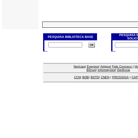
PESQUISA 
PESQUISA BIBLIOTECA BASE
SOLIC
Notícias
|
Eventos
|
Artigos
|
Fale Conosco
|
H
Bônus
|
Informações
|
Gerência
CCN
|
BDB
|
BDTD
|
CNEN
|
PROSSIGA
|
CAP