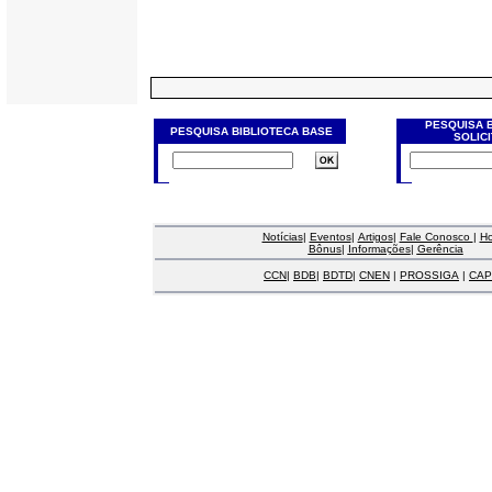
PESQUISA 
PESQUISA BIBLIOTECA BASE
SOLIC
Notícias
|
Eventos
|
Artigos
|
Fale Conosco
|
H
Bônus
|
Informações
|
Gerência
CCN
|
BDB
|
BDTD
|
CNEN
|
PROSSIGA
|
CAP