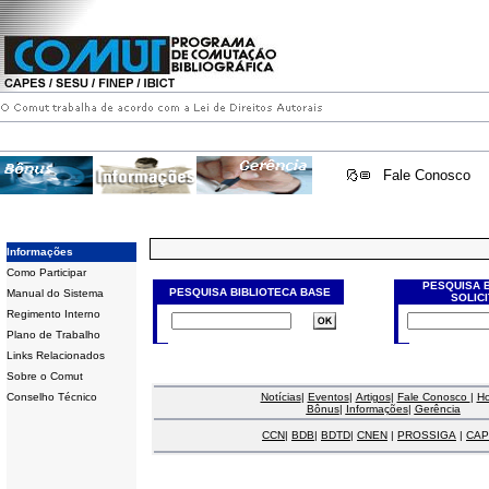
Fale Conosco
Informações
Como Participar
PESQUISA 
PESQUISA BIBLIOTECA BASE
Manual do Sistema
SOLIC
Regimento Interno
Plano de Trabalho
Links Relacionados
Sobre o Comut
Conselho Técnico
Notícias
|
Eventos
|
Artigos
|
Fale Conosco
|
H
Bônus
|
Informações
|
Gerência
CCN
|
BDB
|
BDTD
|
CNEN
|
PROSSIGA
|
CAP