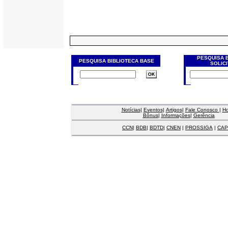
PESQUISA 
PESQUISA BIBLIOTECA BASE
SOLIC
Notícias
|
Eventos
|
Artigos
|
Fale Conosco
|
H
Bônus
|
Informações
|
Gerência
CCN
|
BDB
|
BDTD
|
CNEN
|
PROSSIGA
|
CAP