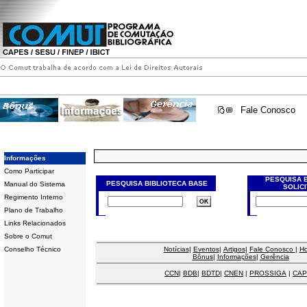
Fale Conosco
Informações
Como Participar
PESQUISA 
PESQUISA BIBLIOTECA BASE
Manual do Sistema
SOLIC
Regimento Interno
Plano de Trabalho
Links Relacionados
Sobre o Comut
Conselho Técnico
Notícias
|
Eventos
|
Artigos
|
Fale Conosco
|
H
Bônus
|
Informações
|
Gerência
CCN
|
BDB
|
BDTD
|
CNEN
|
PROSSIGA
|
CAP