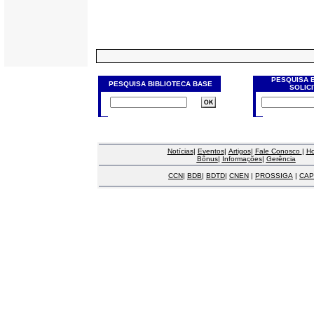
PESQUISA 
PESQUISA BIBLIOTECA BASE
SOLIC
Notícias
|
Eventos
|
Artigos
|
Fale Conosco
|
H
Bônus
|
Informações
|
Gerência
CCN
|
BDB
|
BDTD
|
CNEN
|
PROSSIGA
|
CAP