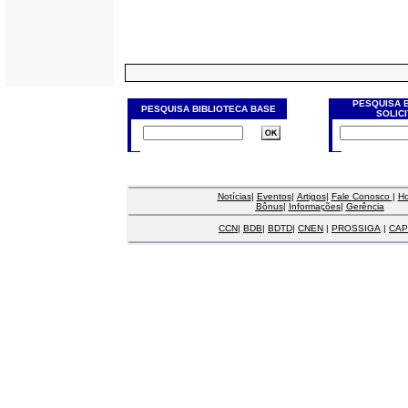
PESQUISA 
PESQUISA BIBLIOTECA BASE
SOLIC
Notícias
|
Eventos
|
Artigos
|
Fale Conosco
|
H
Bônus
|
Informações
|
Gerência
CCN
|
BDB
|
BDTD
|
CNEN
|
PROSSIGA
|
CAP