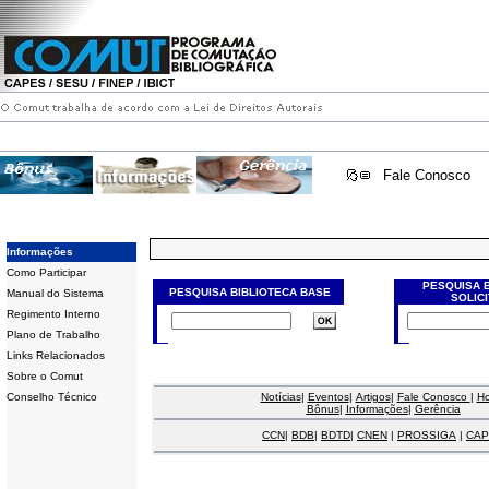
Fale Conosco
Informações
Como Participar
PESQUISA 
PESQUISA BIBLIOTECA BASE
Manual do Sistema
SOLIC
Regimento Interno
Plano de Trabalho
Links Relacionados
Sobre o Comut
Conselho Técnico
Notícias
|
Eventos
|
Artigos
|
Fale Conosco
|
H
Bônus
|
Informações
|
Gerência
CCN
|
BDB
|
BDTD
|
CNEN
|
PROSSIGA
|
CAP