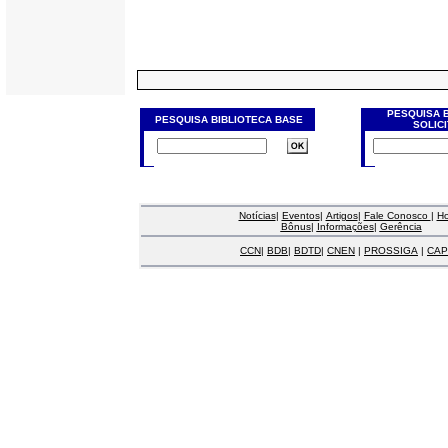
PESQUISA 
PESQUISA BIBLIOTECA BASE
SOLIC
Notícias
|
Eventos
|
Artigos
|
Fale Conosco
|
H
Bônus
|
Informações
|
Gerência
CCN
|
BDB
|
BDTD
|
CNEN
|
PROSSIGA
|
CAP